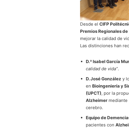
Desde el
CIFP Politécn
Premios Regionales de
mejorar la calidad de vi
Las distinciones han re
D.ª Isabel García Mu
calidad de vida”
.
D. José González
y l
en
Bioingeniería y 
(UPCT)
, por la prop
Alzheimer
mediante l
cerebro.
Equipo de Demencias 
pacientes con
Alzhe