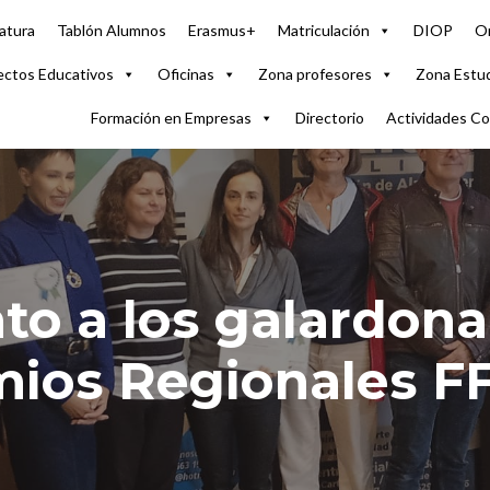
atura
Tablón Alumnos
Erasmus+
Matriculación
DIOP
Or
ectos Educativos
Oficinas
Zona profesores
Zona Estu
Formación en Empresas
Directorio
Actividades C
o a los galardona
mios Regionales 