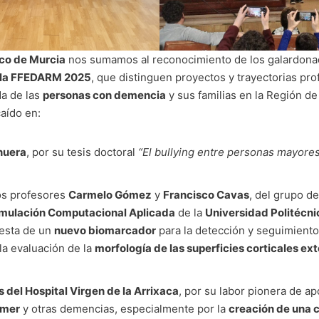
ico de Murcia
nos sumamos al reconocimiento de los galardona
 la FFEDARM 2025
, que distinguen proyectos y trayectorias pro
da de las
personas con demencia
y sus familias en la Región de
caído en:
nuera
, por su tesis doctoral
“El bullying entre personas mayores
os profesores
Carmelo Gómez
y
Francisco Cavas
, del grupo de
Simulación Computacional Aplicada
de la
Universidad Politécn
uesta de un
nuevo biomarcador
para la detección y seguimiento
a evaluación de la
morfología de las superficies corticales ext
del Hospital Virgen de la Arrixaca
, por su labor pionera de ap
imer
y otras demencias, especialmente por la
creación de una c