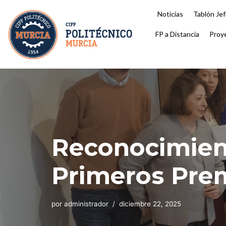
Noticias
Tablón Jef
Saltar
FP a Distancia
Proy
al
contenido
Reconocimient
Primeros Pre
por
administrador
diciembre 22, 2025