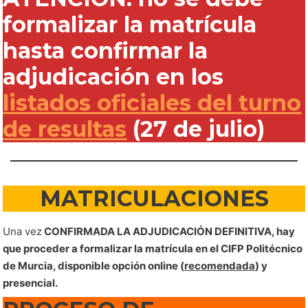
formalizar la matrícula
hasta confirmar la
adjudicación en los
listados oficiales del turno
de resultas
(27 de julio)
MATRICULACIONES
Una vez
CONFIRMADA LA ADJUDICACIÓN DEFINITIVA, hay
que proceder a formalizar la matrícula en el CIFP Politécnico
de Murcia, disponible opción online (
recomendada
) y
presencial.