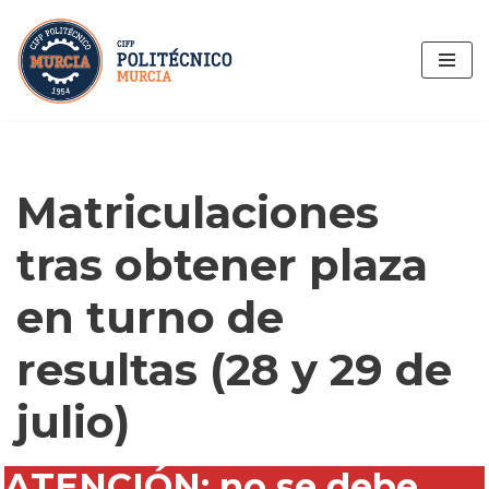
Saltar
al
contenido
Matriculaciones
tras obtener plaza
en turno de
resultas (28 y 29 de
julio)
ATENCIÓN: no se debe