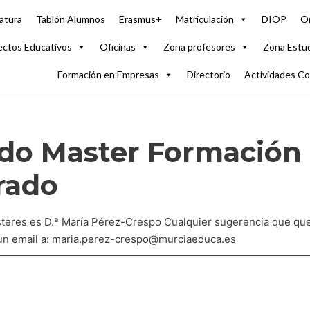
atura
Tablón Alumnos
Erasmus+
Matriculación
DIOP
Or
ectos Educativos
Oficinas
Zona profesores
Zona Estu
Formación en Empresas
Directorio
Actividades C
o Master Formación 
rado
eres es D.ª María Pérez-Crespo Cualquier sugerencia que quer
un email a: maria.perez-crespo@murciaeduca.es