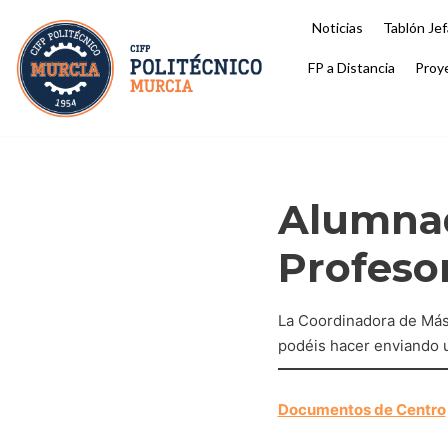
Noticias
Tablón Jef
Saltar
FP a Distancia
Proy
al
contenido
Alumnad
Profeso
La Coordinadora de Mást
podéis hacer enviando 
Documentos de Centro