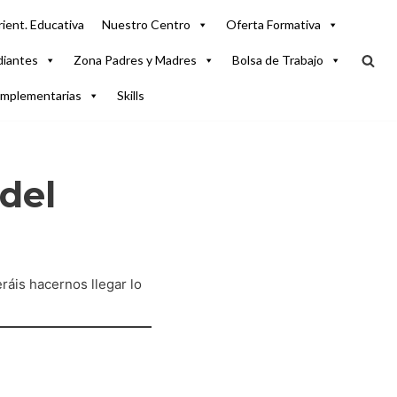
ient. Educativa
Nuestro Centro
Oferta Formativa
diantes
Zona Padres y Madres
Bolsa de Trabajo
omplementarias
Skills
del
áis hacernos llegar lo