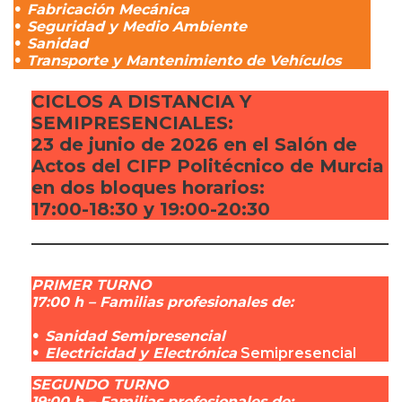
•
Fabricación Mecánica
•
Seguridad y Medio Ambiente
•
Sanidad
•
Transporte y Mantenimiento de Vehículos
CICLOS A DISTANCIA Y
SEMIPRESENCIALES
:
23 de junio de 2026 en el Salón de
Actos del CIFP Politécnico de Murcia
en dos bloques horarios:
17:00-18:30 y 19:00-20:30
PRIMER TURNO
17:00 h – Familias profesionales de:
•
Sanidad Semipresencial
•
Electricidad y Electrónica
Semipresencial
SEGUNDO TURNO
19:00 h – Familias profesionales de: