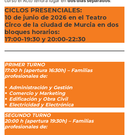
curso el Acto tendrá lugar en
dos días separados
:
CICLOS PRESENCIALES
:
10 de junio de 2026 en el Teatro
Circo de la ciudad de Murcia en dos
bloques horarios:
17:00-19:30 y 20:00-22:30
PRIMER TURNO
17:00 h (apertura 16:30h) – Familias
profesionales de:
•
Administración y Gestión
•
Comercio y Marketing
•
Edificación y Obra Civil
•
Electricidad y Electrónica
SEGUNDO TURNO
20:00 h
(apertura 19:30h) –
Familias
profesionales de: