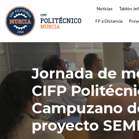
Noticias
Tablón Jef
Saltar
FP a Distancia
Proy
al
contenido
Jornada de mo
CIFP Politécni
Campuzano de 
proyecto SEM