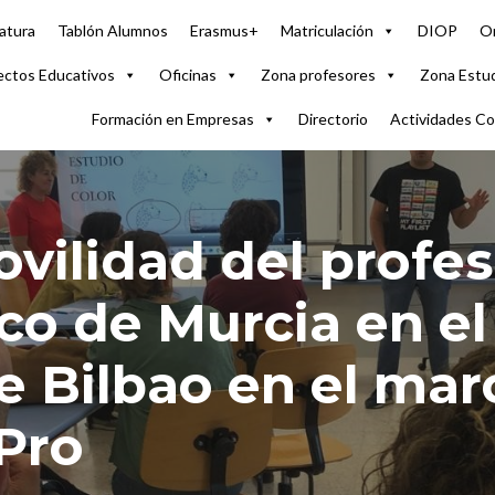
atura
Tablón Alumnos
Erasmus+
Matriculación
DIOP
Or
ectos Educativos
Oficinas
Zona profesores
Zona Estu
Formación en Empresas
Directorio
Actividades C
vilidad del profe
co de Murcia en el
Bilbao en el mar
Pro