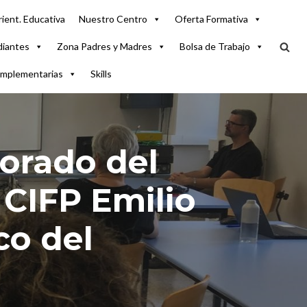
ient. Educativa
Nuestro Centro
Oferta Formativa
diantes
Zona Padres y Madres
Bolsa de Trabajo
omplementarias
Skills
sorado del
 CIFP Emilio
co del