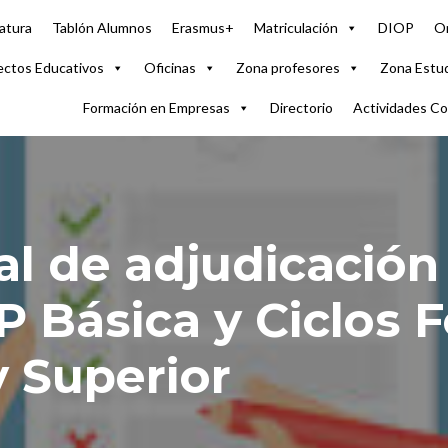
atura
Tablón Alumnos
Erasmus+
Matriculación
DIOP
Or
ectos Educativos
Oficinas
Zona profesores
Zona Estu
Formación en Empresas
Directorio
Actividades C
al de adjudicación
P Básica y Ciclos 
 Superior