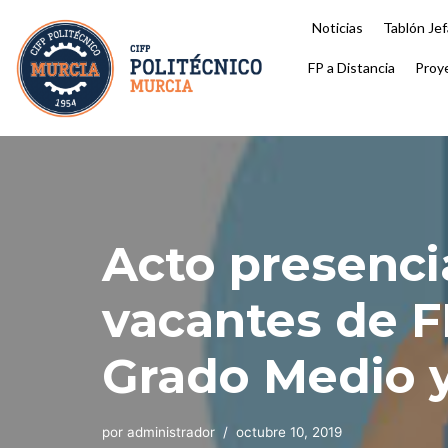
Noticias
Tablón Jef
Saltar
FP a Distancia
Proy
al
contenido
Acto presenci
vacantes de F
Grado Medio y
por
administrador
octubre 10, 2019